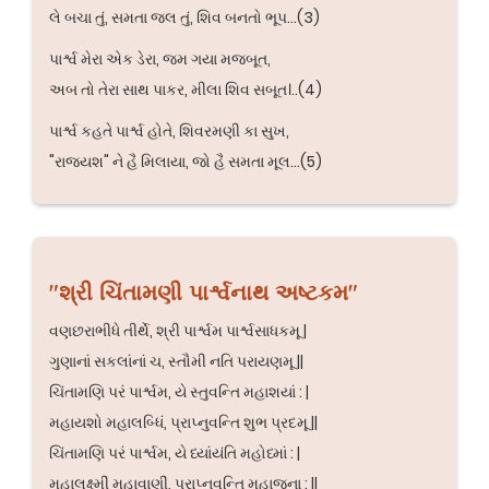
લે બચા તું, સમતા જલ તું, શિવ બનતો ભૂપ...(3)
પાર્શ્વ મેરા એક ડેરા, જમ ગયા મજબૂત,
અબ તો તેરા સાથ પાકર, મીલા શિવ સબૂત।..(4)
પાર્શ્વ કહતે પાર્શ્વ હોતે, શિવરમણી કા સુખ,
"રાજ્યશ" ને હૈ મિલાયા, જો હૈ સમતા મૂલ...(5)
"શ્રી ચિંતામણી પાર્શ્વનાથ અષ્ટકમ"
વણછરાભીધે તીર્થે, શ્રી પાર્શ્વમ પાર્શ્વસાધકમૂ |
ગુણાનાં સકલાંનાં ચ, સ્તૌમી નતિ પરાયણમૂ ||
ચિંતામણિ પરં પાર્શ્વમ, યે સ્તુવન્તિ મહાશયાં : |
મહાયશો મહાલબ્ધિં, પ્રાપ્નુવન્તિ શુભ પ્રદમૂ ||
ચિંતામણિ પરં પાર્શ્વમ, યે ધ્યાંયંતિ મહોધ્માં : |
મહાલક્ષ્મીં મહાવાણીં, પ્રાપ્નુવન્તિ મહાજના : ||