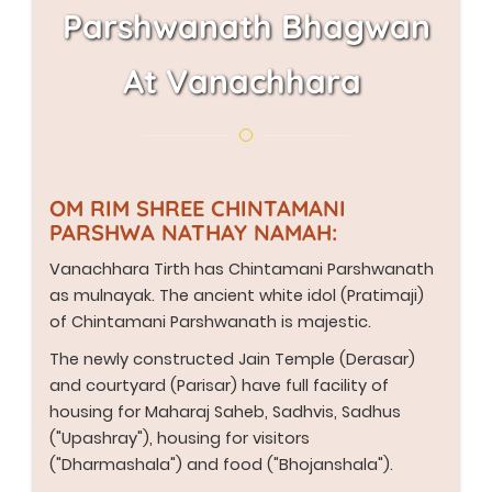
Parshwanath Bhagwan
At Vanachhara
OM RIM SHREE CHINTAMANI
PARSHWA NATHAY NAMAH:
Vanachhara Tirth has Chintamani Parshwanath
as mulnayak. The ancient white idol (Pratimaji)
of Chintamani Parshwanath is majestic.
The newly constructed Jain Temple (Derasar)
and courtyard (Parisar) have full facility of
housing for Maharaj Saheb, Sadhvis, Sadhus
("Upashray"), housing for visitors
("Dharmashala") and food ("Bhojanshala").