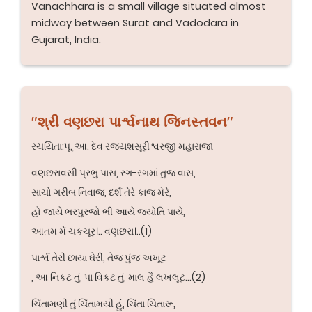
Vanachhara is a small village situated almost
midway between Surat and Vadodara in
Gujarat, India.
"શ્રી વણછરા પાર્શ્વનાથ જિનસ્તવન"
રચયિતા:પૂ. આ. દેવ રજ્યશસૂરીશ્વરજી મહારાજા
વણછરાવસી પ્રભુ પાસ, રગ-રગમાં તુજ વાસ,
સાચો ગરીબ નિવાજ, દર્શ તેરે કાજ મેરે,
હો જાયે ભરપુરજો ભી આયે જ્યોતિ પાયે,
આતમ મેં ચકચૂર।.. વણછરા।..(1)
પાર્શ્વ તેરી છાયા ઘેરી, તેજ પુંજ અખૂટ
, આ નિકટ તું, પા વિકટ તું, માલ હૈ લખલૂટ...(2)
ચિંતામણી તું ચિંતામયી હું, ચિંતા ચિતારૂ,