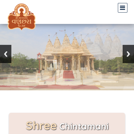
Shree
Chintamani