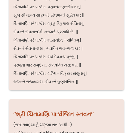
ચિંતામણિ પરં પાર્શ્વમ, પજ્ઞા-ધરણ-સેવિતમૂ |
સુખ સૌભાગ્ય સાફલ્યં, સંલભન્તે સુસેવકા : ||
ચિંતામણિ પરં પાર્શ્વમ, ગ્રહ દિકૃપાલ સેવિતમૂ |
સેવન્તે સેવના-દક્ષૈ: નરામરૈ: પ્રભાવિભિ : ||
ચિંતામણિ પરં પાર્શ્વમ, શાસનદેવ - સેવિતમૂ |
સેવન્તે સેવના-દક્ષાઃ, ભવન્તિ ભવ-ભંજકા : ||
ચિંતામણિ પરં પાર્શ્વમ, સવૅ દેવમયં પ્રભુ : |
પ્રભૂતા ભાર સમૃદ્ગા:, સંભવન્તિ નરા: વરા: ||
ચિંતામણિ પરં પાર્શ્વમ, લબ્ધિ - વિક્રમ સંયુતમૂ |
રાજન્તે રાજ્યશસા, સેવન્તે ગુણશંસિન: ||
"શ્રી ચિંતામણિ પાર્શ્વજિન સ્તવન"
(રાગ: આદ્યા હૈ ચંદ્રમાં રાત આધી...)
રચયિતા : પૂ. ગુરૂદેવ વિક્રમસૂરીશ્વરજી મ.સા.