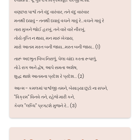
વણછરા પાર્શ્વ તને વંદુ વારંવાર, તને વંદુ વારંવાર
મનથી ધ્યાવું - તનથી ધ્યાવું વચને ગાવું રે...વચને ગાવું રે
તારા મુખને જોઈ હરખું, તને વારે વારે નીરખું,
તોયે તૃપ્તિ ન થાય, મન મારું ખેચાય,
મારો આતમ મસ્ત બની જાય...મસ્ત બની જાય... (1)
તારૂં અદભુત બિંબ નિરાળું, પેલા ચાંદા કરતા રૂપાળું,
તોડે રાગ અને દ્વેષ, આપે સમતા અશેષ,
શુદ્ધ થાશે આતમના પ્રદેશ રે પ્રદેશ... (2)
આત્મ - કમલમાં પાર્શ્વજી તમને, બેસાડ્યા છૂટો ના સપને,
"વિક્રમ" વિનવે તને, રહેજે મારી કને,
કેવલ "લબ્ધિ" પ્રગટશે મુજને રે... (3)