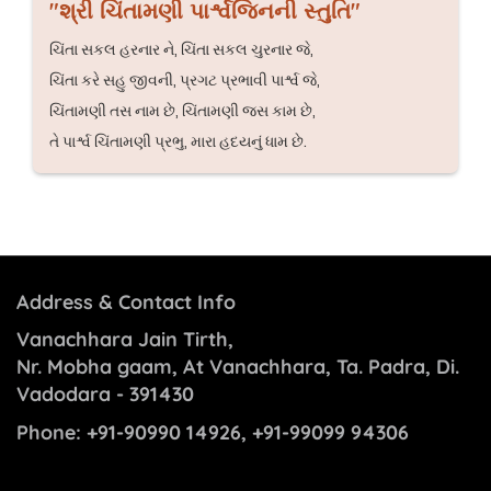
"શ્રી ચિંતામણી પાર્શ્વજિનની સ્તુતિ"
ચિંતા સકલ હરનાર ને, ચિંતા સકલ ચુરનાર જે,
ચિંતા કરે સહુ જીવની, પ્રગટ પ્રભાવી પાર્શ્વ જે,
ચિંતામણી તસ નામ છે, ચિંતામણી જસ કામ છે,
તે પાર્શ્વ ચિંતામણી પ્રભુ, મારા હદયનું ધામ છે.
Address & Contact Info
Vanachhara Jain Tirth,
Nr. Mobha gaam, At Vanachhara, Ta. Padra, Di.
Vadodara - 391430
Phone:
+91-90990 14926, +91-99099 94306